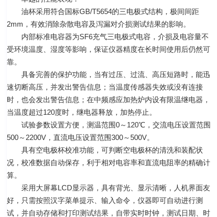
油杯采用符合国标GB/T5654的三电极式结构，极间间距
2mm，有效消除杂散电容及泻漏对介损测试结果的影响。
内部标准电容器为SF6充气三电极式电容，介损及电容量不
受环境温度、湿度等影响，保证仪器精度在长时间使用后仍然可
靠。
具备完善的保护功能，当有过压、过流、高压短路时，能迅
速切断高压，并发出警告信息；当温度传感器失效或没有连接
时，也会发出警告信息；在中频感应加热炉内设有限温继电器，
当温度超过120度时，继电器释放，加热停止。
试验参数设置方便，测温范围0～120℃，交流电压设置范围
500～2200V，直流电压设置范围300～500V。
具有空电极杯校准功能，可判断空电极杯的清洗和装配状
况，校准数据自动保存，利于相对电容率和直流电阻率的精确计
算。
采用大屏幕LCD显示器，具有背光、显示清晰，人机界面友
好，只需按照汉字菜单提示、输入命令，仪器即可自动进行测
试，并自动存储和打印测试结果，自带实时时钟，测试日期、时