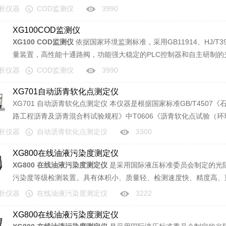
COD浓度实现全自动一体化，广泛应用于现场在线快速分析江河湖
分析仪器
COD监测仪
3990
COD含量。
XG100COD监测仪
XG100 COD监测仪
依据国家环境监测标准，采用GB11914、HJ/T
量装置，高性能十通路阀，功能强大稳定的PLC控制器和自主研制
COD浓度实现全自动一体化，广泛应用于现场在线快速分析江河湖
分析仪器
COD监测仪
3990
COD含量。
XG701自动沥青软化点测定仪
XG701 自动沥青软化点测定仪 本仪器是根据国家标准GB/T4507《石油沥青软化点测定法》、国家交通行业标准JTJ052《公
路工程沥青及沥青混合料试验规程》中T0606《沥青软化点试验（
青、煤沥青、液体石油沥青等各类沥青软化点的测定，是各沥青生产
分析仪器
自动沥青软化点测定仪
3300
构的优选仪器。
XG800在线油液污染度测定仪
XG800 在线油液污染度测定仪
是采用国际液压标准委员会制定的光阻（遮光）法计数原理，专门用于现场在线测量的、油液
污染度等级检测装置。具有体积小、质量轻、检测速度快、精度高、
作。适用于发动机油、齿轮油、变压器油（即绝缘油）、液压油、润
分析仪器
在线油液污染度测定仪
3222
醇类、酮类等一切透光溶剂，可广泛应用于航空航天、石油化工、交
XG800在线油液污染度测定仪