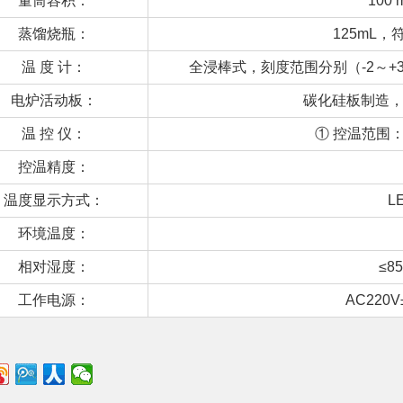
量筒容积：
100
蒸馏烧瓶：
125mL，
温 度 计：
全浸棒式，刻度范围分别（-2～+3
电炉活动板：
碳化硅板制造，孔
温 控 仪：
① 控温范围：
控温精度：
温度显示方式：
L
环境温度：
相对湿度：
≤8
工作电源：
AC220V