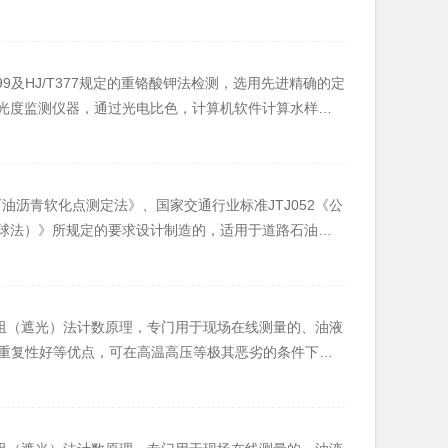
泊水体、自来水、排放废水、高浓度污水及各种溶液中的
399及HJ/T377规定的重铬酸钾法检测，选用先进精确的定
的光度监测仪器，通过光电比色，计算机软件计算水样中
泊水体、自来水、排放废水、高浓度污水及各种溶液中的
环球法）》所规定的要求设计制造的，适用于道路石油沥
企业，公路、桥梁建设单位和各相关大专院校、研究机
重复性好等优点，可在高温高压等极其恶劣的条件下工
滑油、合成油、水基类（水基液压油、水乙二醇等）、
通港口、钢铁冶金、汽车制造等领域。