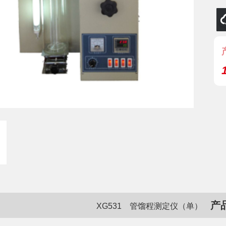
产
XG531 管馏程测定仪（单）