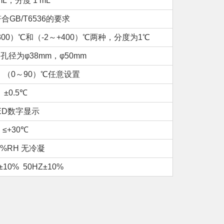
 mL，分度 1 mL
符合GB/T6536的要求
00）℃和（-2～+400）℃两种，分度为1℃
径为φ38mm，φ50mm
 （0～90）℃任意设置
±0.5℃
ED数字显示
≤+30℃
5%RH 无冷凝
±10% 50HZ±10%