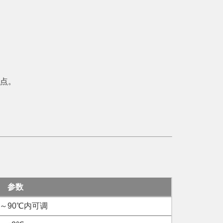
优点。
参数
～90℃内可调