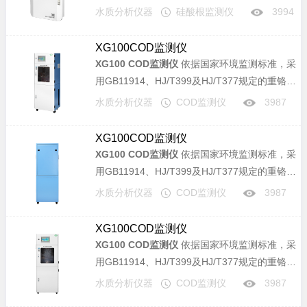
水和锅炉用水中硅的测定》标准，可广泛应用于
水质分析仪器
硅酸根监测仪
3994
电力、化工、冶金、环保、制药、半导体和自来
水等行业溶液中硅酸根含量的连续监测。
XG100COD监测仪
XG100 COD监测仪
依据国家环境监测标准，采
用GB11914、HJ/T399及HJ/T377规定的重铬酸
钾法检测，选用先进精确的定量装置，高性能十
水质分析仪器
COD监测仪
3987
通路阀，功能强大稳定的PLC控制器和自主研制
的光度监测仪器，通过光电比色，计算机软件计
XG100COD监测仪
算水样中COD浓度实现全自动一体化，广泛应用
XG100 COD监测仪
依据国家环境监测标准，采
于现场在线快速分析江河湖泊水体、自来水、排
用GB11914、HJ/T399及HJ/T377规定的重铬酸
放废水、高浓度污水及各种溶液中的COD含量。
钾法检测，选用先进精确的定量装置，高性能十
水质分析仪器
COD监测仪
3987
通路阀，功能强大稳定的PLC控制器和自主研制
的光度监测仪器，通过光电比色，计算机软件计
XG100COD监测仪
算水样中COD浓度实现全自动一体化，广泛应用
XG100 COD监测仪
依据国家环境监测标准，采
于现场在线快速分析江河湖泊水体、自来水、排
用GB11914、HJ/T399及HJ/T377规定的重铬酸
放废水、高浓度污水及各种溶液中的COD含量。
钾法检测，选用先进精确的定量装置，高性能十
水质分析仪器
COD监测仪
3987
通路阀，功能强大稳定的PLC控制器和自主研制