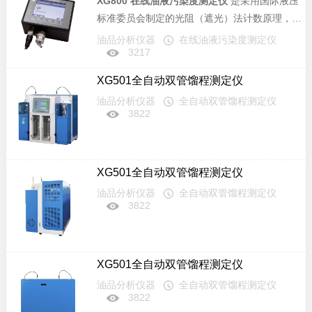
XG800 在线油液污染度测定仪
是采用国际液压
器油（即绝缘油）、液压油、润滑油、合成油、
标准委员会制定的光阻（遮光）法计数原理，专
水基类（水基液压油、水乙二醇等）、醇类、酮
门用于现场在线测量的、油液污染度等级检测装
油品分析仪器
在线油液污染度测定仪
类等一切透光溶剂，可广泛应用于航空航天、石
3217
置。具有体积小、质量轻、检测速度快、精度
油化工、交通港口、钢铁冶金、汽车制造等领
高、重复性好等优点，可在高温高压等极其恶劣
域。
XG501全自动双管馏程测定仪
的条件下工作。适用于发动机油、齿轮油、变压
油品分析仪器
全自动双管馏程测定仪
器油（即绝缘油）、液压油、润滑油、合成油、
3822
水基类（水基液压油、水乙二醇等）、醇类、酮
类等一切透光溶剂，可广泛应用于航空航天、石
油化工、交通港口、钢铁冶金、汽车制造等领
XG501全自动双管馏程测定仪
域。
油品分析仪器
全自动双管馏程测定仪
3822
XG501全自动双管馏程测定仪
油品分析仪器
全自动双管馏程测定仪
3822