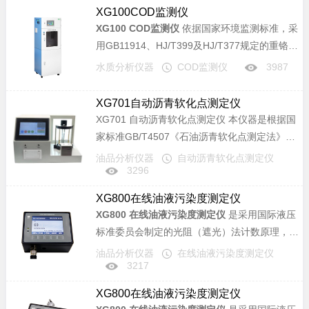
的光度监测仪器，通过光电比色，计算机软件计
XG100COD监测仪
算水样中COD浓度实现全自动一体化，广泛应用
XG100 COD监测仪
依据国家环境监测标准，采
于现场在线快速分析江河湖泊水体、自来水、排
用GB11914、HJ/T399及HJ/T377规定的重铬酸
放废水、高浓度污水及各种溶液中的COD含量。
钾法检测，选用先进精确的定量装置，高性能十
水质分析仪器
COD监测仪
3987
通路阀，功能强大稳定的PLC控制器和自主研制
的光度监测仪器，通过光电比色，计算机软件计
XG701自动沥青软化点测定仪
算水样中COD浓度实现全自动一体化，广泛应用
XG701 自动沥青软化点测定仪 本仪器是根据国
于现场在线快速分析江河湖泊水体、自来水、排
家标准GB/T4507《石油沥青软化点测定法》、
放废水、高浓度污水及各种溶液中的COD含量。
国家交通行业标准JTJ052《公路工程沥青及沥青
油品分析仪器
自动沥青软化点测定仪
3296
混合料试验规程》中T0606《沥青软化点试验
（环球法）》所规定的要求设计制造的，适用于
XG800在线油液污染度测定仪
道路石油沥青、煤沥青、液体石油沥青等各类沥
XG800 在线油液污染度测定仪
是采用国际液压
青软化点的测定，是各沥青生产企业，公路、桥
标准委员会制定的光阻（遮光）法计数原理，专
梁建设单位和各相关大专院校、研究机构的优选
门用于现场在线测量的、油液污染度等级检测装
油品分析仪器
在线油液污染度测定仪
仪器。
3217
置。具有体积小、质量轻、检测速度快、精度
高、重复性好等优点，可在高温高压等极其恶劣
XG800在线油液污染度测定仪
的条件下工作。适用于发动机油、齿轮油、变压