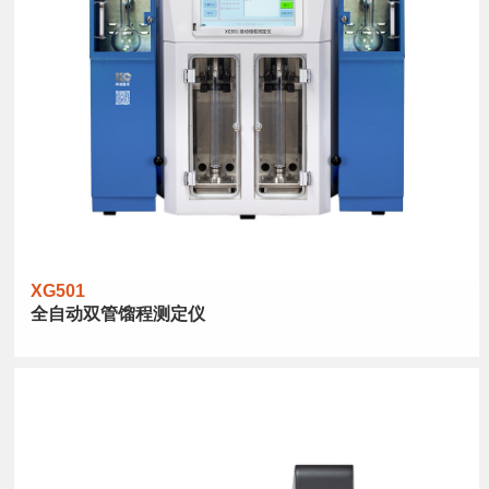
XG501
全自动双管馏程测定仪