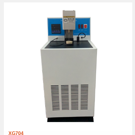
XG704