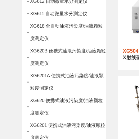
XG612 自动微量水分测定仪
XG611 自动微量水分测定仪
XG618 全自动油液污染度/油液颗粒
度测定仪
XG620B 便携式油液污染度/油液颗粒
XG504
X射线
度测定仪
XG6201A 便携式油液污染度/油液颗
粒度测定仪
XG620 便携式油液污染度/油液颗粒
度测定仪
XG6201 便携式油液污染度/油液颗粒
度测定仪