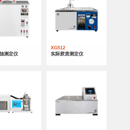
XG512
蚀测定仪
实际胶质测定仪