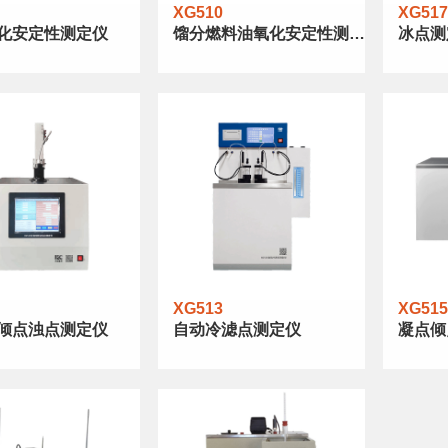
XG510
XG517
化安定性测定仪
馏分燃料油氧化安定性测定
冰点测
仪
XG513
XG515
倾点浊点测定仪
自动冷滤点测定仪
凝点倾