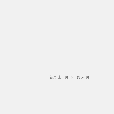
首页 上一页 下一页 末 页