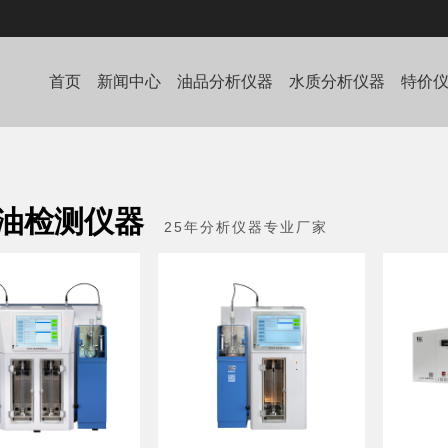
首页
新闻中心
油品分析仪器
水质分析仪器
特价
油检测仪器
25年分析仪器专业厂家