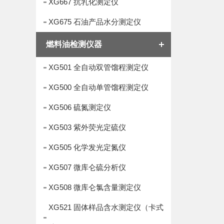
XG667 抗乳化测定仪
XG675 石油产品水分测定仪
燃料油检测仪器
XG501 全自动双管馏程测定仪
XG500 全自动单管馏程测定仪
XG506 硫氮测定仪
XG503 紫外荧光定硫仪
XG505 化学发光定氮仪
XG507 微库仑硫分析仪
XG508 微库仑氯含量测定仪
XG521 固体样品含水测定仪（卡式