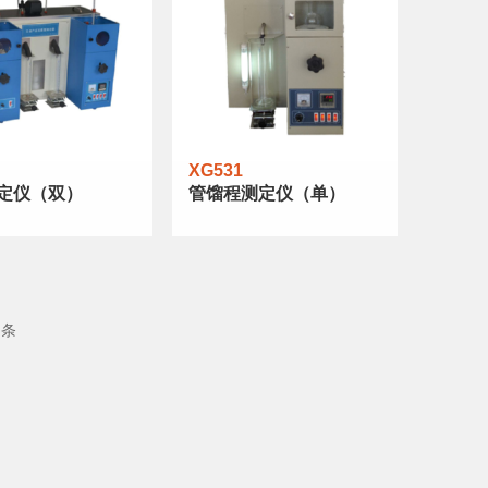
XG531
定仪（双）
管馏程测定仪（单）
条