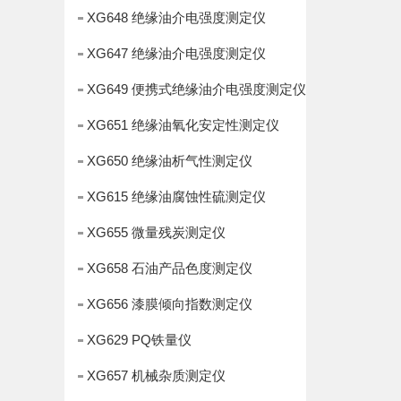
XG648 绝缘油介电强度测定仪
XG647 绝缘油介电强度测定仪
XG649 便携式绝缘油介电强度测定仪
XG651 绝缘油氧化安定性测定仪
XG650 绝缘油析气性测定仪
XG615 绝缘油腐蚀性硫测定仪
XG655 微量残炭测定仪
XG658 石油产品色度测定仪
XG656 漆膜倾向指数测定仪
XG629 PQ铁量仪
XG657 机械杂质测定仪